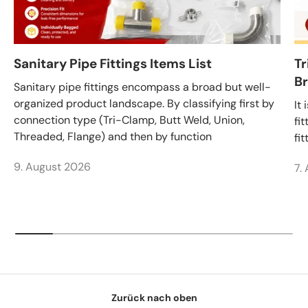
Sanitary Pipe Fittings Items List
Tr
Br
Sanitary pipe fittings encompass a broad but well-
organized product landscape. By classifying first by
It
connection type (Tri-Clamp, Butt Weld, Union,
fi
Threaded, Flange) and then by function
fi
9. August 2026
7.
Zurück nach oben