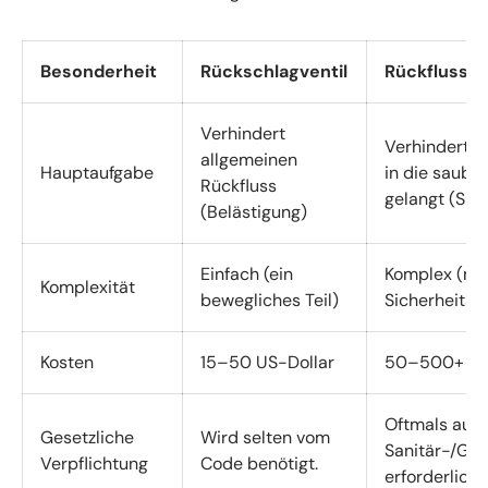
Besonderheit
Rückschlagventil
Rückflussve
Verhindert
Verhindert, 
allgemeinen
Hauptaufgabe
in die saube
Rückfluss
gelangt (Sich
(Belästigung)
Einfach (ein
Komplex (meh
Komplexität
bewegliches Teil)
Sicherheitsve
Kosten
15–50 US-Dollar
50–500+ US-D
Oftmals aufg
Gesetzliche
Wird selten vom
Sanitär-/Ges
Verpflichtung
Code benötigt.
erforderlich.