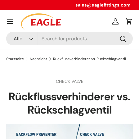
sales@eaglefittings.com
Direkt zum Inhalt
Menü
Einloggen
Ein
Suchen
Art
Alle
Suchen
Startseite
Nachricht
Rückflussverhinderer vs. Rückschlagventil
CHECK VALVE
Rückflussverhinderer vs.
Rückschlagventil