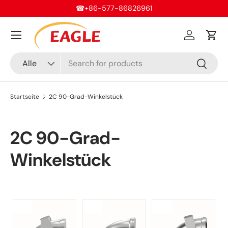
☎+86-577-86826961
Direkt zum Inhalt
Menü
Einloggen
Ein
Suchen
Art
Alle
Suchen
Startseite
2C 90-Grad-Winkelstück
2C 90-Grad-
Winkelstück