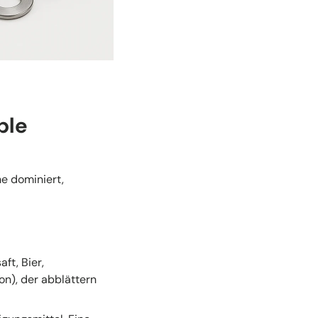
ble
e dominiert,
ft, Bier,
on), der abblättern