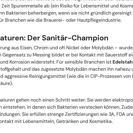
r Zeit Spurenmetalle ab (ein Risiko für Lebensmittel und Kosm
n Bakterien beherbergen, wenn sie nicht gründlich gereinigt 
ür Branchen wie die Brauerei- oder Hautpflegeindustrie.
aturen: Der Sanitär-Champion
erung aus Eisen, Chrom und oft Nickel oder Molybdän – wurde 
Im Gegensatz zu Messing bildet er bei Kontakt mit Sauerstoff 
 und Korrosion widersteht. Für sensible Branchen ist
Edelstah
nstoffgehalt und das zugesetzte Molybdän machen ihn nahezu
d aggressive Reinigungsmittel (wie die in CIP-Prozessen von
äure).
aturen gehen noch einen Schritt weiter: Sie werden elektropol
 entstehen, in denen sich Bakterien verstecken können. Zude
rbindungen. Sie erfüllen strenge Zertifizierungen wie 3A, FDA 
Kontakt mit Lebensmitteln, Getränken und Kosmetika.