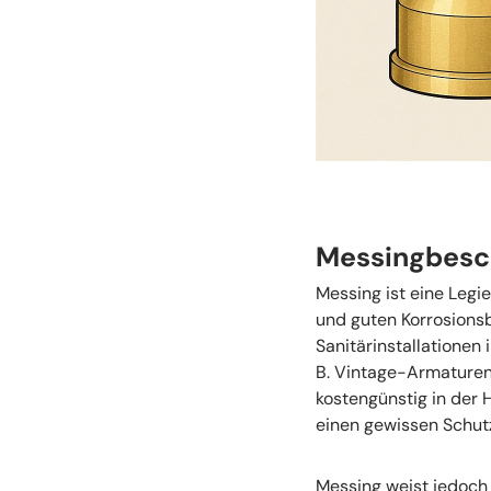
Messingbesch
Messing ist eine Legi
und guten Korrosionsb
Sanitärinstallatione
B. Vintage-Armaturen
kostengünstig in der H
einen gewissen Schutz
Messing weist jedoch 