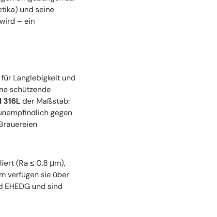
etika) und seine
wird – ein
für Langlebigkeit und
eine schützende
l 316L
der Maßstab:
 unempfindlich gegen
 Brauereien
iert (Ra ≤ 0,8 μm),
m verfügen sie über
und EHEDG und sind