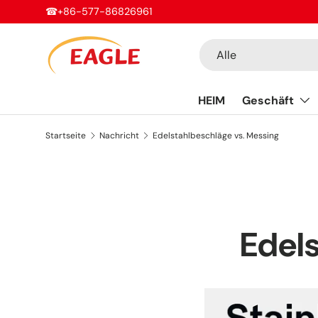
sales@eaglefittings.com
Direkt zum Inhalt
Suchen
Art
Alle
HEIM
Geschäft
Startseite
Nachricht
Edelstahlbeschläge vs. Messing
Edel