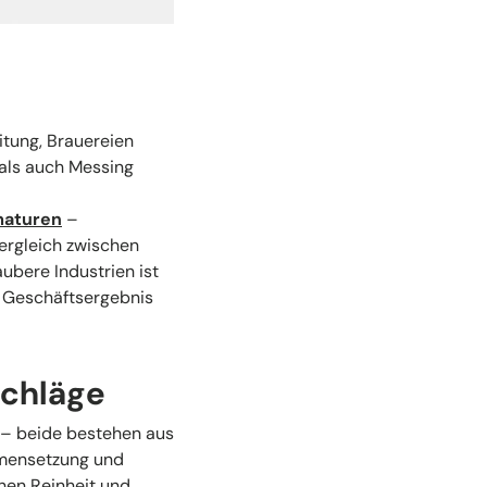
itung, Brauereien
 als auch Messing
maturen
–
Vergleich zwischen
ubere Industrien ist
hr Geschäftsergebnis
schläge
n – beide bestehen aus
mmensetzung und
nen Reinheit und