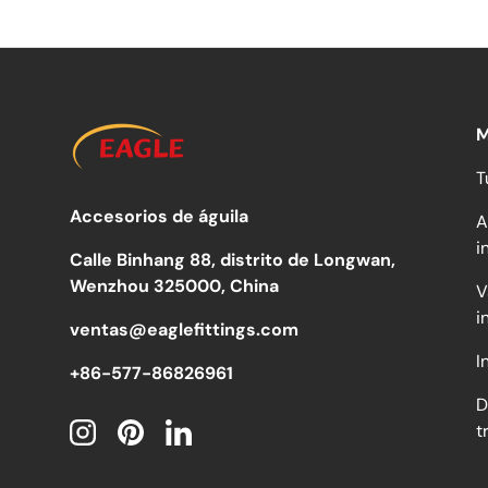
M
T
Accesorios de águila
A
i
Calle Binhang 88, distrito de Longwan,
Wenzhou 325000, China
V
i
ventas@eaglefittings.com
I
+86-577-86826961
D
t
Instagram
Pinterest
LinkedIn