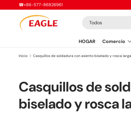
☎+86-577-86826961
Ir al contenido
Buscar
Tipo de producto
Todos
HOGAR
Comercio
Inicio
Casquillos de soldadura con asiento biselado y rosca larg
Casquillos de sol
biselado y rosca l