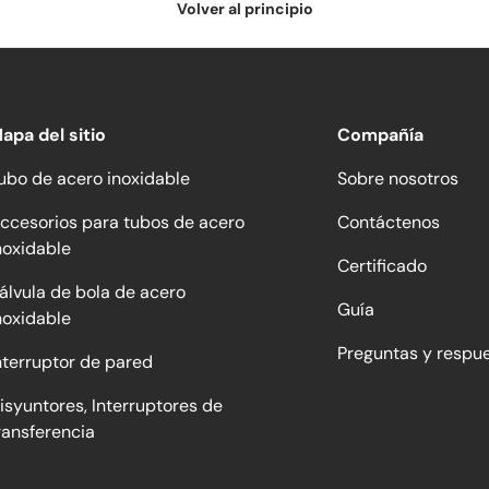
Volver al principio
apa del sitio
Compañía
ubo de acero inoxidable
Sobre nosotros
ccesorios para tubos de acero
Contáctenos
noxidable
Certificado
álvula de bola de acero
Guía
noxidable
Preguntas y respu
nterruptor de pared
isyuntores, Interruptores de
ransferencia