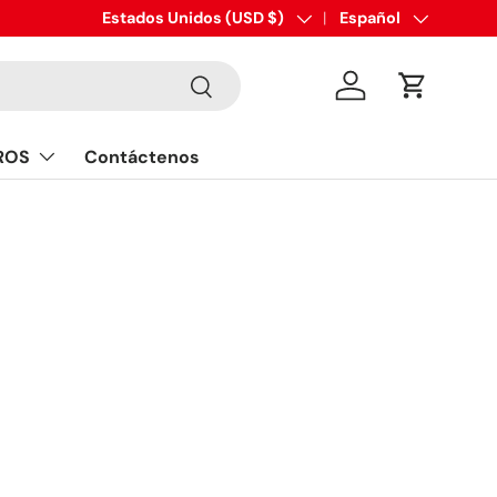
ventas@eaglefittings.com
País/Región
Estados Unidos (USD $)
Idioma
Español
Buscar
Iniciar sesión
Carrito
ROS
Contáctenos