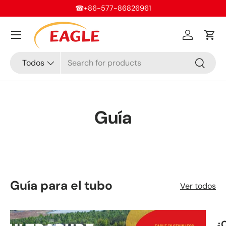
☎+86-577-86826961
Ir al contenido
Menú
Iniciar ses
Carr
Buscar
Tipo de producto
Todos
Buscar
Guía
Guía para el tubo
Ver todos
¿C