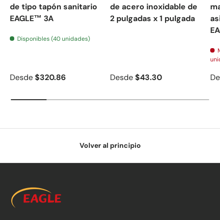
de tipo tapón sanitario
de acero inoxidable de
ma
EAGLE™ 3A
2 pulgadas x 1 pulgada
as
EA
Disponibles (40 unidades)
uni
Desde
$320.86
Desde
$43.30
De
Volver al principio